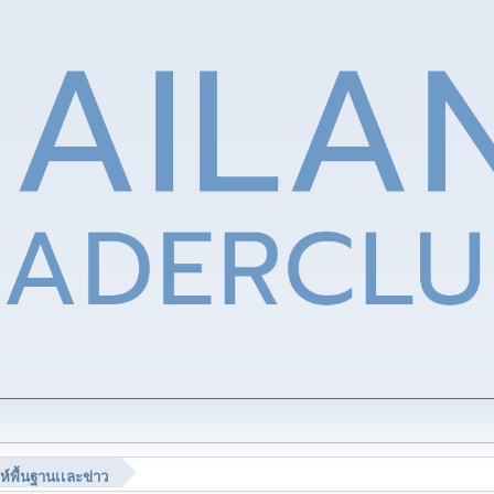
ห์พื้นฐานเเละข่าว