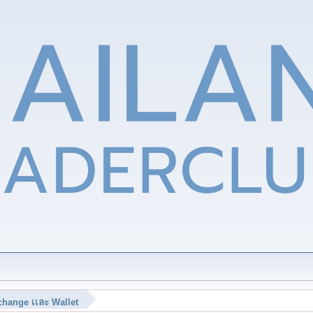
hange เเละ Wallet