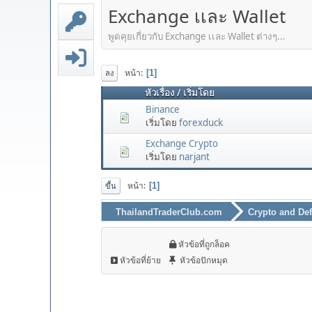
Exchange เเละ Wallet
พูดคุยเกี่ยวกับ Exchange เเละ Wallet ต่างๆ...
หน้า
1
ลง
หัวเรื่อง
/
เริ่มโดย
ฺBinance
เริ่มโดย
forexduck
Exchange Crypto
เริ่มโดย
narjant
หน้า
1
ขึ้น
ThailandTraderClub.com
Crypto and Def
หัวข้อที่ถูกล็อค
หัวข้อที่ย้าย
หัวข้อปักหมุด