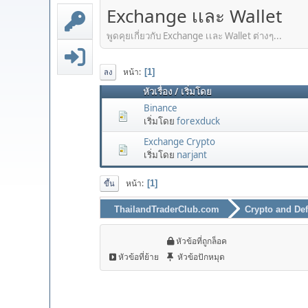
Exchange เเละ Wallet
พูดคุยเกี่ยวกับ Exchange เเละ Wallet ต่างๆ...
หน้า
1
ลง
หัวเรื่อง
/
เริ่มโดย
ฺBinance
เริ่มโดย
forexduck
Exchange Crypto
เริ่มโดย
narjant
หน้า
1
ขึ้น
ThailandTraderClub.com
Crypto and Def
หัวข้อที่ถูกล็อค
หัวข้อที่ย้าย
หัวข้อปักหมุด