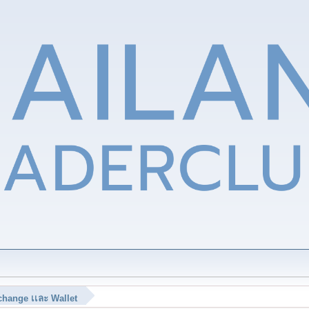
hange เเละ Wallet