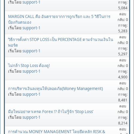
เริ่มโดย
support-1
การดู:
5,084
ตอบ
MARGIN CALL คือ อันตรายจากการถูกเรียก และ 5 วิธีในการ
กลับ: 0
ป้องกันตนเอง
การดู:
เริ่มโดย
support-1
5,283
ตอบ
วิธีการตั้งค่า STOP LOSS เป็น PERCENTAGE ตามจำนวนเงินใน
กลับ: 0
พอร์ต
การดู:
เริ่มโดย
support-1
5,297
ตอบ
ไม่กล้า Stop Loss ต้องดู!
กลับ: 0
เริ่มโดย
support-1
การดู:
4,900
ตอบ
การบริหารเงินลงทุนให้ปลอดภัย(Money Management)
กลับ: 0
เริ่มโดย
support-1
การดู:
8,481
ตอบ
มือใหม่อย่าหาเทรด Forex !? ถ้าไม่รู้จัก ‘Stop Loss’
กลับ: 0
เริ่มโดย
support-1
การดู:
8,214
ตอบ
การคำนวณ MONEY MANAGEMENT โดยยึดหลัก RISK &