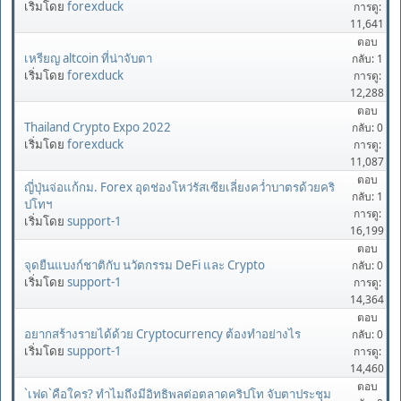
เริ่มโดย
forexduck
การดู:
11,641
ตอบ
เหรียญ altcoin ที่น่าจับตา
กลับ: 1
เริ่มโดย
forexduck
การดู:
12,288
ตอบ
Thailand Crypto Expo 2022
กลับ: 0
เริ่มโดย
forexduck
การดู:
11,087
ตอบ
ญี่ปุ่นจ่อแก้กม. Forex อุดช่องโหว่รัสเซียเลี่ยงคว่ำบาตรด้วยคริ
กลับ: 1
ปโทฯ
การดู:
เริ่มโดย
support-1
16,199
ตอบ
จุดยืนแบงก์ชาติกับ นวัตกรรม DeFi และ Crypto
กลับ: 0
เริ่มโดย
support-1
การดู:
14,364
ตอบ
อยากสร้างรายได้ด้วย Cryptocurrency ต้องทำอย่างไร
กลับ: 0
เริ่มโดย
support-1
การดู:
14,460
ตอบ
`เฟด`คือใคร? ทำไมถึงมีอิทธิพลต่อตลาดคริปโท จับตาประชุม