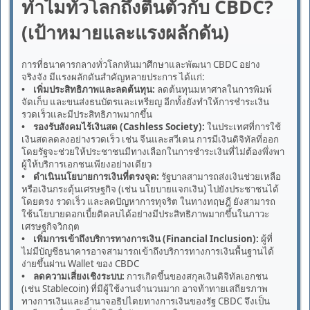
ทำไมทั่วโลกถึงตื่นตัวกับ CBDC?
(เป้าหมายและแรงผลักดัน)
การที่ธนาคารกลางทั่วโลกหันมาศึกษาและพัฒนา CBDC อย่าง
จริงจัง มีแรงผลักดันสำคัญหลายประการ ได้แก่:
• เพิ่มประสิทธิภาพและลดต้นทุน:
ลดต้นทุนมหาศาลในการพิมพ์
จัดเก็บ และขนส่งธนบัตรและเหรียญ อีกทั้งยังทำให้การชำระเงิน
รวดเร็วและมีประสิทธิภาพมากขึ้น
• รองรับสังคมไร้เงินสด (Cashless Society):
ในประเทศที่การใช้
เงินสดลดลงอย่างรวดเร็ว เช่น จีนและสวีเดน การมีเงินดิจิทัลที่ออก
โดยรัฐจะช่วยให้ประชาชนมีทางเลือกในการชำระเงินที่ไม่ต้องพึ่งพา
ผู้ให้บริการเอกชนเพียงอย่างเดียว
• ดำเนินนโยบายการเงินที่ตรงจุด:
รัฐบาลสามารถส่งเงินช่วยเหลือ
หรือเงินกระตุ้นเศรษฐกิจ (เช่น นโยบายแจกเงิน) ไปยังประชาชนได้
โดยตรง รวดเร็ว และลดปัญหาการทุจริต ในทางทฤษฎี ยังสามารถ
ใช้นโยบายดอกเบี้ยติดลบได้อย่างมีประสิทธิภาพมากขึ้นในภาวะ
เศรษฐกิจวิกฤต
• เพิ่มการเข้าถึงบริการทางการเงิน (Financial Inclusion):
ผู้ที่
ไม่มีบัญชีธนาคารอาจสามารถเข้าถึงบริการทางการเงินพื้นฐานได้
ง่ายขึ้นผ่าน Wallet ของ CBDC
• ลดความเสี่ยงเชิงระบบ:
การเกิดขึ้นของสกุลเงินดิจิทัลเอกชน
(เช่น Stablecoin) ที่มีผู้ใช้งานจำนวนมาก อาจท้าทายเสถียรภาพ
ทางการเงินและอำนาจอธิปไตยทางการเงินของรัฐ CBDC จึงเป็น