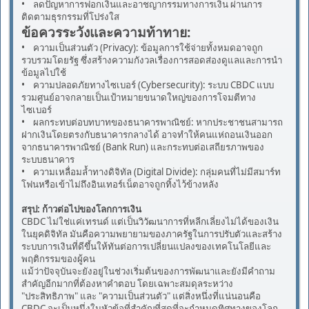
• ลดปัญหาการฟอกเงินและอาชญากรรมทางการเงิน ผ่านการ
ติดตามธุรกรรมที่โปร่งใส
ข้อควรระวังและความท้าทาย:
• ความเป็นส่วนตัว (Privacy): ข้อมูลการใช้จ่ายทั้งหมดอาจถูก
รวบรวมโดยรัฐ ซึ่งสร้างความกังวลเรื่องการสอดส่องดูแลและการนำ
ข้อมูลไปใช้
• ความปลอดภัยทางไซเบอร์ (Cybersecurity): ระบบ CBDC แบบ
รวมศูนย์อาจกลายเป็นเป้าหมายขนาดใหญ่ของการโจมตีทาง
ไซเบอร์
• ผลกระทบต่อบทบาทของธนาคารพาณิชย์: หากประชาชนสามารถ
ฝากเงินโดยตรงกับธนาคารกลางได้ อาจทำให้คนแห่ถอนเงินออก
จากธนาคารพาณิชย์ (Bank Run) และกระทบต่อเสถียรภาพของ
ระบบธนาคาร
• ความเหลื่อมล้ำทางดิจิทัล (Digital Divide): กลุ่มคนที่ไม่มีสมาร์ท
โฟนหรือเข้าไม่ถึงอินเทอร์เน็ตอาจถูกทิ้งไว้ข้างหลัง
สรุป: ก้าวต่อไปของโลกการเงิน
CBDC ไม่ใช่แค่เทรนด์ แต่เป็นวิวัฒนาการที่หลีกเลี่ยงไม่ได้ของเงิน
ในยุคดิจิทัล มันคือความพยายามของภาครัฐในการปรับตัวและสร้าง
ระบบการเงินที่ดีขึ้นให้ทันต่อการเปลี่ยนแปลงของเทคโนโลยีและ
พฤติกรรมของผู้คน
แม้ว่าปัจจุบันจะยังอยู่ในช่วงเริ่มต้นของการพัฒนาและยังมีคำถาม
สำคัญอีกมากที่ต้องหาคำตอบ โดยเฉพาะสมดุลระหว่าง
"ประสิทธิภาพ" และ "ความเป็นส่วนตัว" แต่สิ่งหนึ่งที่แน่นอนคือ
CBDC จะเป็นหนึ่งในหัวข้อที่สำคัญที่สุดที่จะกำหนดทิศทางของโลก