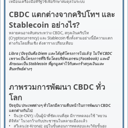
เหมือนเครื่องมือที่รัฐใช้เพื่อรักษาสมดุลในระบบ
CBDC แตกต่างจากคริปโทฯ และ
Stablecoin อย่างไร?
หลายคนอาจสับสนระหว่าง CBDC, สกุลเงินคริปโท
(Cryptocurrency) และ Stablecoin ซึ่งทั้งสามอย่างนี้มีความแตก
ต่างกันโดยสิ้นเชิง ดังตารางเปรียบเทียบ
Libra (ปัจจุบันคือ Diem และได้ยุติโครงการไปแล้ว) ไม่ใช่ CBDC
เพราะเป็นโครงการที่ริเริ่มโดยบริษัทเอกชน (Facebook) และมี
ลักษณะเป็น Stablecoin ที่ผูกมูลค่าไว้กับตะกร้าสกุลเงินและ
สินทรัพย์ต่างๆ
ภาพรวมการพัฒนา CBDC ทั่ว
โลก
ปัจจุบัน ประเทศต่างๆ ทั่วโลกมีความคืบหน้าในการพัฒนา CBDC
แตกต่างกันไป:
• จีน (e-CNY): เป็นผู้นำที่ชัดเจนที่สุด มีการทดลองใช้ "หยวน
ดิจิทัล" ในวงกว้างกับประชาชนในหลายเมืองแล้ว
• สวีเดน (e-Krona): อยู่ในขั้นตอนการทดสอบและวิจัยขั้นสูง