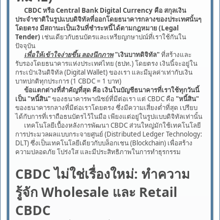
CBDC หรือ Central Bank Digital Currency คือ สกุลเงิน
ประจำชาติในรูปแบบดิจิทัลที่ออกโดยธนาคารกลางของประเทศนั้นๆ
โดยตรง มีสถานะเป็นเงินที่ชำระหนี้ได้ตามกฎหมาย (Legal
Tender)
เช่นเดียวกับธนบัตรและเหรียญกษาปณ์ที่เราใช้กันใน
ปัจจุบัน
เพื่อให้เข้าใจง่ายขึ้น ลองนึกภาพ
"เงินบาทดิจิทัล"
ที่สร้างและ
รับรองโดยธนาคารแห่งประเทศไทย (ธปท.) โดยตรง เงินนี้จะอยู่ใน
กระเป๋าเงินดิจิทัล (Digital Wallet) ของเรา และมีมูลค่าเท่ากับเงิน
บาทปกติทุกประการ (1 CBDC = 1 บาท)
ข้อแตกต่างที่สำคัญที่สุด คือ เงินในบัญชีธนาคารที่เราใช้ทุกวันนี้
เป็น
"หนี้สิน"
ของธนาคารพาณิชย์ที่มีต่อเรา แต่ CBDC คือ
"หนี้สิน"
ของธนาคารกลางที่มีต่อเราโดยตรง ซึ่งมีความเสี่ยงต่ำที่สุด เปรียบ
ได้กับการที่เราถือธนบัตรไว้ในมือ เพียงแต่อยู่ในรูปแบบดิจิทัลเท่านั้น
เทคโนโลยีเบื้องหลังการพัฒนา CBDC ส่วนใหญ่มักใช้เทคโนโลยี
การประมวลผลแบบกระจายศูนย์ (Distributed Ledger Technology:
DLT) ซึ่งเป็นเทคโนโลยีเดียวกับบล็อกเชน (Blockchain) เพื่อสร้าง
ความปลอดภัย โปร่งใส และมีประสิทธิภาพในการทำธุรกรรม
CBDC ไม่ใช่เรื่องใหม่: ทำความ
รู้จัก Wholesale และ Retail
CBDC