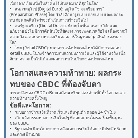
เนื่องจากเป็นหนึ่งในสังคมไร้เงินสดมากที่สุดในโลก
• สหภาพยุโรป (Digital Euro): อยู่ใน "ช่วงเตรียมการ"
(Preparation Phase) โดยกำลังศึกษารูปแบบ ออกแบบ และผลกระ
ทบ ก่อนตัดสินใจว่าจะดำเนินการสร้างหรือไม่
• สหรัฐอเมริกา (Digital Dollar): ยังอยู่ในขั้นตอนการวิจัยและ
อภิปราย ยังไม่มีการตัดสินใจที่ชัดเจนว่าจะพัฒนาหรือไม่ เนื่องจากมี
ความกังวลต่อบทบาทของเงินดอลลาร์ในฐานะสกุลเงินสำรองของ
โลก
• ไทย (Retail CBDC): ธนาคารแห่งประเทศไทยได้มีการทดสอบ
Retail CBDC ในวงจำกัดร่วมกับสถาบันการเงินและผู้ใช้งานจริง เพื่อ
ศึกษาความเป็นไปได้และผลกระทบในบริบทของประเทศไทย
โอกาสและความท้าทาย: ผลกระ
ทบของ CBDC ที่ต้องจับตา
การมาถึงของ CBDC เปรียบเสมือนเหรียญสองด้านที่มีทั้งโอกาสและ
ความท้าทายครั้งใหญ่
ข้อดีและโอกาส:
• ระบบการชำระเงินที่รวดเร็วและต้นทุนต่ำ ตลอด 24 ชั่วโมง
• เกิดนวัตกรรมทางการเงินใหม่ๆ ที่ต่อยอดบนโครงสร้างพื้นฐาน
ของ CBDC
• รัฐบาลดำเนินนโยบายการคลังและการเงินได้อย่างมีประสิทธิภาพ
และตรงเป้าหมาย