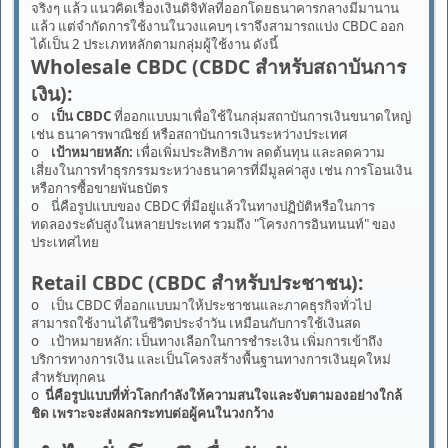
จริงๆ แล้ว แนวคิดเรื่องเงินดิจิทัลที่ออกโดยธนาคารกลางมีมานาน
แล้ว แต่จำกัดการใช้งานในวงแคบๆ เราจึงสามารถแบ่ง CBDC ออก
ได้เป็น 2 ประเภทหลักตามกลุ่มผู้ใช้งาน ดังนี้
Wholesale CBDC (CBDC สำหรับสถาบันการ
เงิน):
o
เป็น CBDC
ที่ออกแบบมาเพื่อใช้ในกลุ่มสถาบันการเงินขนาดใหญ่
เช่น ธนาคารพาณิชย์ หรือสถาบันการเงินระหว่างประเทศ
o
เป้าหมายหลัก:
เพื่อเพิ่มประสิทธิภาพ ลดต้นทุน และลดความ
เสี่ยงในการทำธุรกรรมระหว่างธนาคารที่มีมูลค่าสูง เช่น การโอนเงิน
หรือการซื้อขายพันธบัตร
o นี่คือรูปแบบของ CBDC ที่มีอยู่แล้วในทางปฏิบัติหรือในการ
ทดลองระดับสูงในหลายประเทศ รวมถึง "โครงการอินทนนท์" ของ
ประเทศไทย
Retail CBDC (CBDC สำหรับประชาชน):
o เป็น CBDC ที่ออกแบบมาให้ประชาชนและภาคธุรกิจทั่วไป
สามารถใช้งานได้ในชีวิตประจำวัน เหมือนกับการใช้เงินสด
o เป้าหมายหลัก: เป็นทางเลือกในการชำระเงิน เพิ่มการเข้าถึง
บริการทางการเงิน และเป็นโครงสร้างพื้นฐานทางการเงินยุคใหม่
สำหรับทุกคน
o
นี่คือรูปแบบที่ทั่วโลกกำลังให้ความสนใจและจับตามองอย่างใกล้
ชิด เพราะจะส่งผลกระทบต่อผู้คนในวงกว้าง