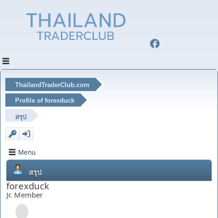
ThailandTraderClub.com
Profile of forexduck
สรุป
Menu
สรุป
forexduck
Jr. Member