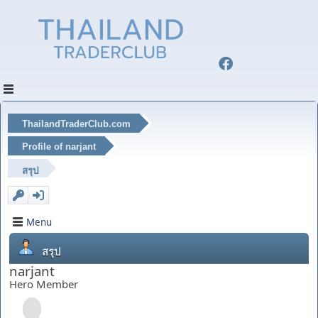
ThailandTraderClub.com
Profile of narjant
สรุป
Menu
สรุป
narjant
Hero Member