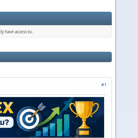
ly have access to.
#1