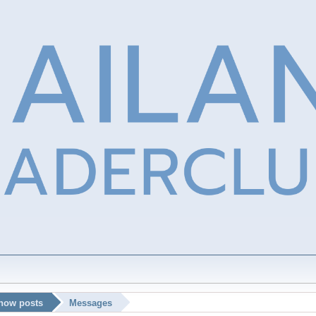
how posts
Messages