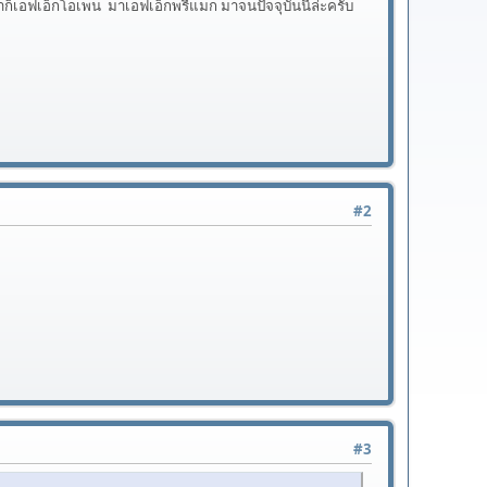
ก็เอฟเอ็กโอเพน มาเอฟเอ็กพรีแมก มาจนปัจจุบันนี้ล่ะครับ
#2
#3